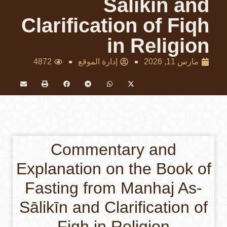
Sālikīn and
Clarification of Fiqh
in Religion
مارس 11, 2026
إدارة الموقع
4872
Commentary and
Explanation on the Book of
Fasting from Manhaj As-
Sālikīn and Clarification of
Fiqh in Religion