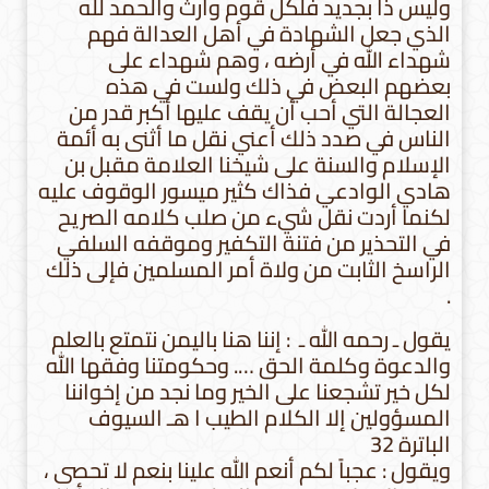
وليس ذا بجديد فلكل قوم وارث والحمد لله
الذي جعل الشهادة في أهل العدالة فهم
شهداء الله في أرضه ، وهم شهداء على
بعضهم البعض في ذلك ولست في هذه
العجالة التي أحب أن يقف عليها أكبر قدر من
الناس في صدد ذلك أعني نقل ما أثنى به أئمة
الإسلام والسنة على شيخنا العلامة مقبل بن
هادي الوادعي فذاك كثير ميسور الوقوف عليه
لكنما أردت نقل شيء من صلب كلامه الصريح
في التحذير من فتنة التكفير وموقفه السلفي
الراسخ الثابت من ولاة أمر المسلمين فإلى ذلك
.
يقول ـ رحمه الله ـ : إننا هنا باليمن نتمتع بالعلم
والدعوة وكلمة الحق …. وحكومتنا وفقها الله
لكل خير تشجعنا على الخير وما نجد من إخواننا
المسؤولين إلا الكلام الطيب ا هـ السيوف
الباترة 32
ويقول : عجباً لكم أنعم الله علينا بنعم لا تحصى ،