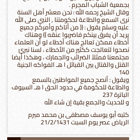
بجمعية الشباب المجرم .
وقال الشيخ رحمه الله : نحن معشر أهل السنة
نرى السمع والطاعة لحكومتنا , النبي صلى الله
عليه وسلم يقول : (( من أتاكم وأمركم جميع
يريد أن يفرق بينكم فاضربوا عنقه )) وهناك
أخطاء ممكن تعالج هناك أخطاء لو أن العلماء
نصحوا لتعالجت ككثير من الأخطاء ، لسنا نبرئ
مجتمعنا فمثلاً الضرائب والجمارك ، وهكذا أيضا
القتل والقتال بين القبائل ا هـ الفواكه الجنية
140
ويقول : أنصح جميع المواطنين بالسمع
والطاعة للحكومة في حدود الحق ا هـ السيوف
الباترة 237
و للحديث والجمع بقية إن شاء الله
كتبه أبو يوسف مصطفى بن محمد مبرم
الرياض عصر يوم السبت 21/2/1431