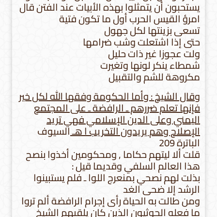
يستحبون أن يتمثلوا بهذه الأبيات عند الفتن قال
امرؤ القيس الحرب أول ما تكون فتية
تسعى بزينتها لكل جهول
حتى إذا اشتعلت وشب ضرامها
ولت عجوزا غير ذات حليل
شمطاء ينكر لونها وتغيرت
مكروهة للشم والتقبيل
وقال الشيخ : وأما الحكومة وفقها الله لكل خير
فإنها تعلم ضررهم ـ الرافضة ـ على المجتمع
اليمني وعلى الدين الإسلامي فهي تريد
الإصلاح وهم يريدون التخريب ا هـ
السيوف
الباترة 209
قلت ألا ليتهم حكاما , ومحكومين أخذوا بنصح
هذا العالم السلفي وقديما قيل :
بذلت لهم نصحي بمنعرج اللوا ـ فلم يستبينوا
الرشد إلا ضحى الغد
ومن طالت به الحياة رأى إجرام الرافضة ألم تروا
ما فعله الحوثيون الذين كان يلقبهم الشيخ