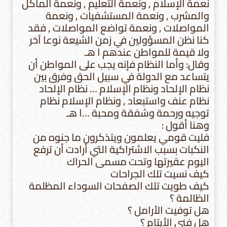
نعمة الإسلام , ونعمة التعليم , ونعمة المأكل
والمشرب , ونعمة المستشفيات , ونعمة
المواصلات , ونعمة تواضع المواصلات , فقد
كنا نظن المسؤولين في زمن الشيعة نوعا آخر
ولا قيمة للمواطن عندهم ا هـ
وقال: وأما النظام فإنه يجب على المواطن أن
يتساعد مع الدولة في سبيل الحق وفرق بين
نظام الإلحاد ونظام الإسلام … نظام الإلحاد
نظام عنف واستبعاد , ونظام الإسلام نظام
توجيه ورحمة وشفقة ومحبة …ا هـ
وهنا أقول :
فليت قومي يعلمون ويتذكرون ما جنوه من
النكبات بسبب الاشتراكية التي أرادت أن ترفع
اليوم عقيرتها وتحت مسمى الحراك
كيف نسيت تلك الجراحات
كيف طويت تلك الصفحات السوداء المظلمة
الظالمة ؟
هل توفيت الأرامل ؟
هل فني الأيتام ؟