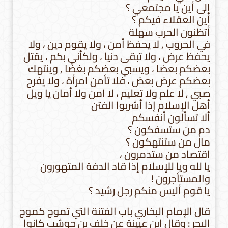
إلى أين يا مجتمعي ؟
أين العقلاء فيكم ؟
أتظنون الحرب سهلة
في الحروب , لا يحفظ أمن ، ولا يقوم دين ، ولا
يحفظ عرض ، ولا تبقى دنيا ، ولكأني بكم ، يقتل
بعضكم بعضا ، ويسبي بعضكم بغضا , وينتهك
بعضكم عرض بعض ، فلا تأمن امرأة ، ولا يفرح
صبي , لا علم ولا تعليم ، لا امن ولا أمان يا ويل
أهل الإسلام إذا أشربوا الفتن
ألا تسألون أنفسكم
دم من ستسفكون ؟
مال من ستنتهكون ؟
اقتصاد من ستدمرون ،
يا لله ويا للإسلام إذا قاد الدفة المتهورون
والمستأجرون !
يا قوم أليس منكم رجل رشيد ؟
قال الإمام البخاري باب الفتنة التي تموج كموج
البحر : وقال ابن عيينة عن خلف بن حوشب كانوا